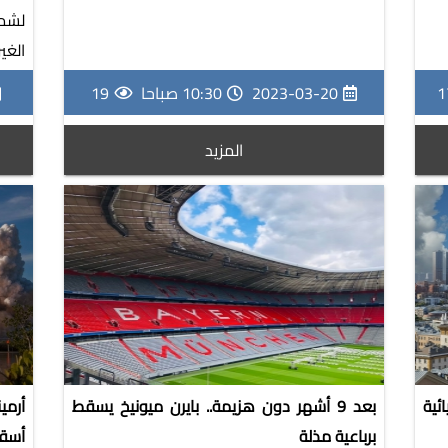
لشم
الغي
1
2023-03-20
10:30 صباحا
19
المزيد
ية
بعد 9 أشهر دون هزيمة.. بايرن ميونيخ يسقط
أرمي
برباعية مذلة
أسقط