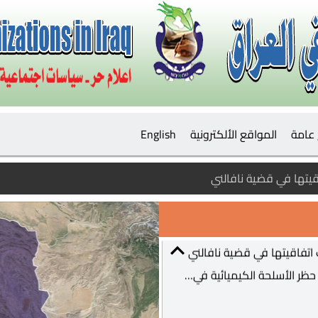
ندوة التي اقامها مركزنا MCF بالشراكة مع منظمة العمل الدولية وبتمويل الاتحاد الاوربي والجهات الساندة من الحكومة المحلية والنقابات والمنظمات والجهات الاخرى في محافظة البصرة الفيحاء
أكدت المستشارة الألمانية أنغيلا ميركل، أنها ستلتقي في وقت لاحق مع سفيتلانا تيخانوفسكايا، المرشحة السابقة في الانتخابات الرئاسية البيلاروسية.وقالت المستشارة الألمانية، اليوم الأربعاء، في البوندستاغ خلال نقاش حول الميزانية الفيدرالية لعام 2021: "سألتقي في المستقبل القريب، بالمعارضة تيخانوفسكايا".
عامة
المواقع الألكترونية
English
اتفاقيتها في قضية نافالني
يتها في قضية نافالني
أعلنت وزارة الخارجية الروسية أن مشاركة منظمة حظر الأسلحة الكيميائية في التحقيقات الألمانية بقضية المعارض الروسي أليكسي نافالني، كانت انتهاكا لاتفاقية حظر الأسلحة الكيميائية.وقالت الخارجية الروسية، إن "الأمانة الفنية لمنظمة حظر الأسلحة الكيميائية ارتكبت انتهاكا بإعلانها عن تقديم مساعدة فنية (لألمانيا) دون الحصول على موافقتنا".
بعد أكثر من 9 أشهر، مني بايرن ميونيخ الألماني بخسارته الأولى في مباراة لكرة القدم، على يد هوفنهايم ضمن منافسات الدوري الألماني.وتعرض العملاق البافاري لهزيمة مفاجئة بنتيجة 1-4، ضمن منافسات الجولة الثانية من البوندسليغا، في مباراة غاب عن بدايتها هداف الفريق روبرت ليفاندوفسكي بداعي الإصابة.