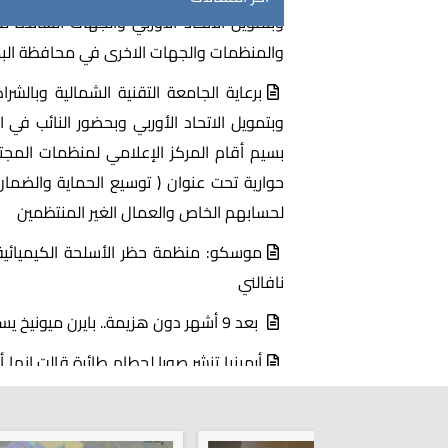
برعاية الجامعة التقنية الشمالية وبالش
وبتمويل الاتحاد الأوربي وبحضور النائب في 
بسيم أقام المركز الإعلامي لمنظمات المجت
حوارية تحت عنوان ( توسيع الحماية والضما
لحسابهم الخاص والعمال الغير المنتظمين
موسكو: منظمة حظر الأسلحة الكيميائية
نافالني
بعد 9 أشهر دون هزيمة.. بايرن ميونيخ يسقط برباعية مذلة
أرمينيا تنشر صورا لحطام طائرة قالت إنها
وأذربيجان تقدم روايتها
بعد إعلان الحرب بين أرمينيا وأذربيجان.. 
ميركل تنوي لقاء تيخانوفسكايا