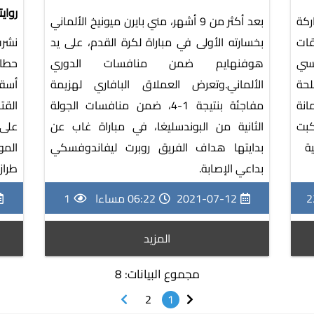
روايت
ركة
بعد أكثر من 9 أشهر، مني بايرن ميونيخ الألماني
قات
بخسارته الأولى في مباراة لكرة القدم، على يد
نشرت
كسي
هوفنهايم ضمن منافسات الدوري
حطام
لحة
الألماني.وتعرض العملاق البافاري لهزيمة
أسقط
انة
مفاجئة بنتيجة 1-4، ضمن منافسات الجولة
القت
كبت
الثانية من البوندسليغا، في مباراة غاب عن
على 
نية
بدايتها هداف الفريق روبرت ليفاندوفسكي
المو
بداعي الإصابة.
طراز "س
2
2021-07-12
06:22 مساءا
1
المزيد
مجموع البيانات: 8
2
1