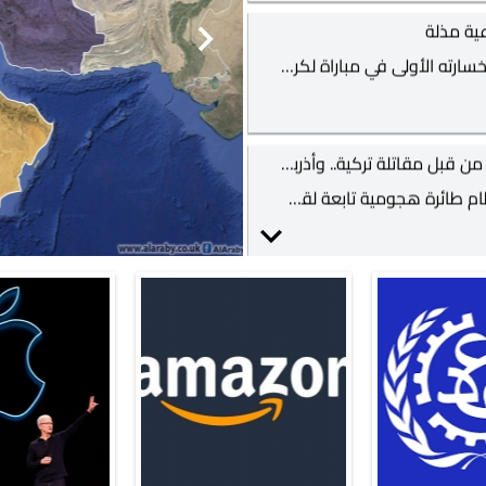
أرمينيا تنشر صورا لحطام طائرة قالت إنها أسقطت من قبل مقاتلة تركية.. وأذربيجان تقدم روايتها
نشرت حكومة أرمينيا اليوم الأربعاء صورا تظهر حطام طائرة هجومية تابعة لقواتها، قالت إنها أسقطت من قبل مقاتلة تركية على خلفية تجدد القتال في منطقة قره باغ. ونشرت هذه الصور على حساب مركز الإعلام الأرمني الحكومي الموحد، مع التأكيد أن الطائرة الهجومية من طراز "سو-25" أسقطت
والجهات الساندة من الحكوم
وى عسكريا؟
تواصل قوات أرمينيا وأذربيجان لليوم الثاني على التوالي تبادلهما لإطلاق النار بكثافة في ناغورنو كاراباخ، وسط اتهامات من الطرفين باستخدام الأسلحة الثقيلة في المعارك الأكثر دموية منذ عام 2016.وأعلن الاثنين مقتل 15 مسلحا أرمينيا، ما أدى إلى ارتفاع الحصيلة الإجمالية للمواجهات الدائرة في ناغورنو كاراباخ