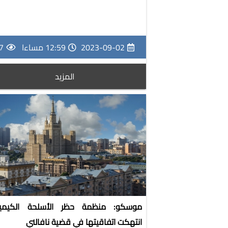
2023-09-02
12:59 مساءا
7
المزيد
موسكو: منظمة حظر الأسلحة الكيميائ
انتهكت اتفاقيتها في قضية نافالني